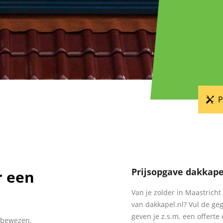
P
Prijsopgave dakkape
r een
Van je zolder in Maastric
van dakkapel.nl? Vul de geg
geven je z.s.m. een offerte
 bewezen,