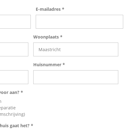
E-mailadres *
Woonplaats *
Huisnummer *
voor aan? *
n
paratie
mschrijving)
huis gaat het? *