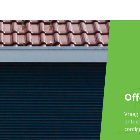
Off
Vraag 
ontdek
config