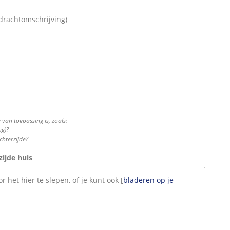
pdrachtomschrijving)
 van toepassing is, zoals:
ng)?
chterzijde?
zijde huis
Voeg een bestand toe door het hier te slepen, of je kunt ook [
bladeren op je