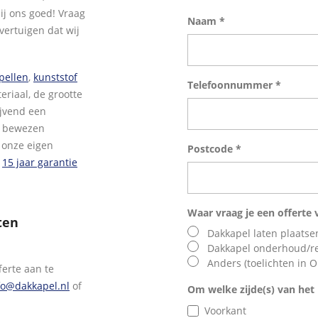
ij ons goed! Vraag
Naam *
overtuigen dat wij
pellen
,
kunststof
Telefoonnummer *
eriaal, de grootte
ijvend een
ge bewezen
 onze eigen
Postcode *
e
15 jaar garantie
Waar vraag je een offerte 
ten
Dakkapel laten plaatse
Dakkapel onderhoud/re
Anders (toelichten in O
ferte aan te
fo@dakkapel.nl
of
Om welke zijde(s) van het 
Voorkant