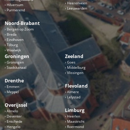
Heerenveen
Hilversum
Leeuwarden
Purmerend
Noord-Brabant
Bergen op Zoom
Breda
Eindhoven
Tilburg
Waalwijk
Groningen
Zeeland
Groningen
Goes
Stadskanaal
Middelburg
Vlissingen
Drenthe
Flevoland
Emmen
Meppel
Almere
Lelystad
Overijssel
Limburg
Almelo
Deventer
Heerlen
Enschede
Maastricht
Hengelo
Roermond