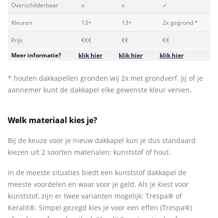
Overschilderbaar
x
x
✓
Kleuren
13+
13+
2x gegrond *
Prijs
€€€
€€
€€
Meer informatie?
klik hier
klik hier
klik hier
* houten dakkapellen gronden wij 2x met grondverf. Jij of je
aannemer kunt de dakkapel elke gewenste kleur verven.
Welk materiaal kies je?
Bij de keuze voor je nieuw dakkapel kun je dus standaard
kiezen uit 2 soorten materialen: kunststof of hout.
In de meeste situaties biedt een kunststof dakkapel de
meeste voordelen en waar voor je geld. Als je kiest voor
kunststof, zijn er twee varianten mogelijk: Trespa® of
Keralit®. Simpel gezegd kies je voor een effen (Trespa®)