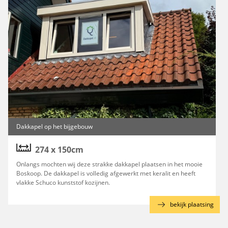
Dakkapel op het bijgebouw
274 x 150cm
Onlangs mochten wij deze strakke dakkapel plaatsen in het mooie
Boskoop. De dakkapel is volledig afgewerkt met keralit en heeft
vlakke Schuco kunststof kozijnen.
g
bekijk plaatsing