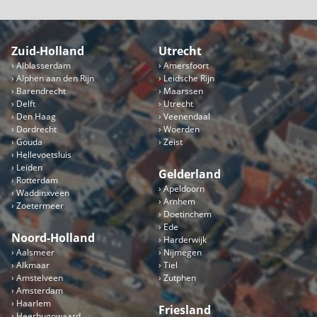
Zuid-Holland
Utrecht
Alblasserdam
Amersfoort
Alphen aan den Rijn
Leidsche Rijn
Barendrecht
Maarssen
Delft
Utrecht
Den Haag
Veenendaal
Dordrecht
Woerden
Gouda
Zeist
Hellevoetsluis
Leiden
Gelderland
Rotterdam
Apeldoorn
Waddinxveen
Arnhem
Zoetermeer
Doetinchem
Ede
Noord-Holland
Harderwijk
Aalsmeer
Nijmegen
Alkmaar
Tiel
Amstelveen
Zutphen
Amsterdam
Haarlem
Friesland
Heerhugowaard