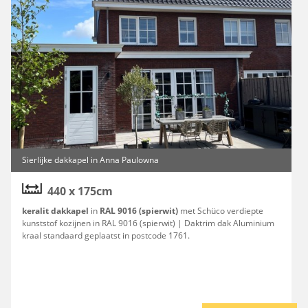
Sierlijke dakkapel in Anna Paulowna
440 x 175cm
keralit dakkapel
in
RAL 9016 (spierwit)
met Schüco verdiepte
kunststof kozijnen in RAL 9016 (spierwit) | Daktrim dak Aluminium
kraal standaard geplaatst in postcode 1761.