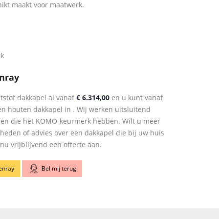
hikt maakt voor maatwerk.
rk
enray
tstof dakkapel al vanaf
€ 6.314,00
en u kunt vanaf
n houten dakkapel in . Wij werken uitsluitend
len die het KOMO-keurmerk hebben. Wilt u meer
kheden of advies over een dakkapel die bij uw huis
u vrijblijvend een offerte aan.
Venray
Bel mij terug