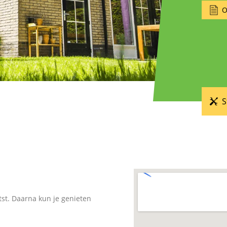
O
S
tst. Daarna kun je genieten