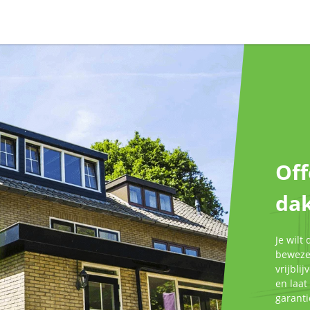
Off
dak
Je wilt
bewezen
vrijbli
en laat
garant