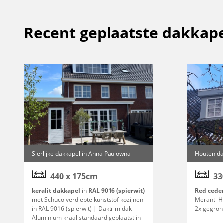
Recent geplaatste dakkape
Sierlijke dakkapel in Anna Paulowna
Houten da
440 x 175cm
33
keralit dakkapel
in
RAL 9016 (spierwit)
Red cede
met Schüco verdiepte kunststof kozijnen
Meranti H
in RAL 9016 (spierwit) | Daktrim dak
2x gegron
Aluminium kraal standaard geplaatst in