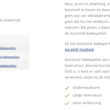
kleur, print en afwerking. 
kunststof te kiezen en daar
geen last van afbladderende
de plaatsing?
gaan dat hij niet verkleur
voorzien. Wij geven u daar
de kunststof dakkapellen.
Bij een kunststof dakkapel
 dakkapellen
Keralit® houtlook
.
of dakkapellen
Kunststof dakkapellen zij
levensduur, doordat kunstst
 dakkapellen
licht is. U kunt er zelfs vo
verwerken, zodat hij de stij
Onderhoudsarm
Lange levensduur
Geen verkleuring