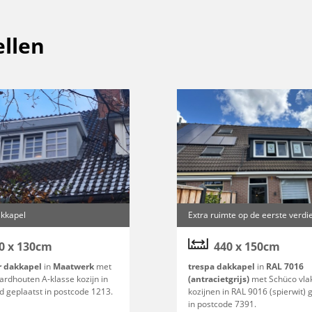
llen
kkapel
Extra ruimte op de eerste verdi
0 x 130cm
440 x 150cm
r dakkapel
in
Maatwerk
met
trespa dakkapel
in
RAL 7016
ardhouten A-klasse kozijn in
(antracietgrijs)
met Schüco vla
d geplaatst in postcode 1213.
kozijnen in RAL 9016 (spierwit) 
in postcode 7391.