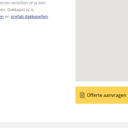
cies vertellen of je een
en. Dakkapel.nl is
en
en
prefab dakkapellen
.
Offerte aanvragen