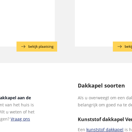
bekijk plaatsing
beki
Dakkapel soorten
dakkapel aan de
Als u overweegt om een dak
t van het huis is
belangrijk om goed na te d
lt u weten of het
ragen?
Vraag ons
Kunststof dakkapel Ve
Een
kunststof dakkapel
is h