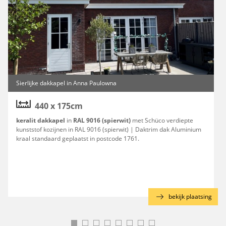
Sierlijke dakkapel in Anna Paulowna
440 x 175cm
keralit dakkapel
in
RAL 9016 (spierwit)
met Schüco verdiepte
kunststof kozijnen in RAL 9016 (spierwit) | Daktrim dak Aluminium
kraal standaard geplaatst in postcode 1761.
g
bekijk plaatsing