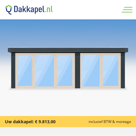
Uw dakkapel:
€ 9.813,00
inclusief BTW & montage