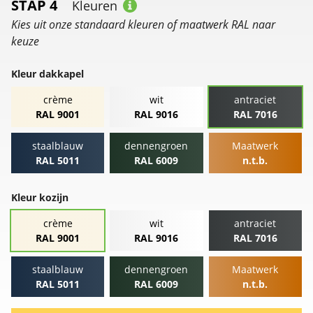
STAP 4
Kleuren
Kies uit onze standaard kleuren of maatwerk RAL naar
keuze
Kleur dakkapel
crème
wit
antraciet
RAL 9001
RAL 9016
RAL 7016
staalblauw
dennengroen
Maatwerk
RAL 5011
RAL 6009
n.t.b.
Kleur kozijn
crème
wit
antraciet
RAL 9001
RAL 9016
RAL 7016
staalblauw
dennengroen
Maatwerk
RAL 5011
RAL 6009
n.t.b.