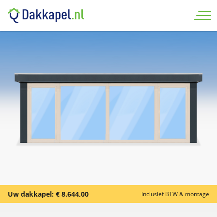
Uw dakkapel:
€ 8.644,00
inclusief BTW & montage