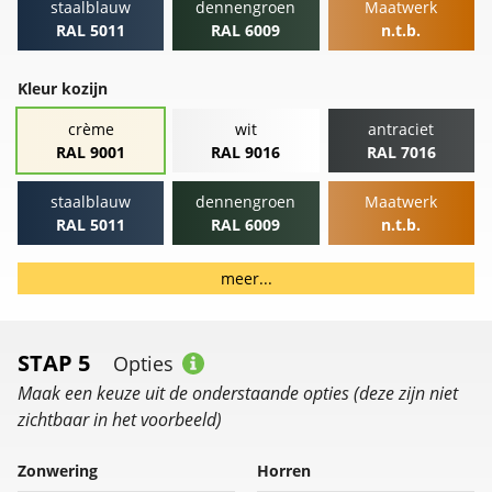
staalblauw
dennengroen
Maatwerk
RAL 5011
RAL 6009
n.t.b.
Kleur kozijn
crème
wit
antraciet
RAL 9001
RAL 9016
RAL 7016
staalblauw
dennengroen
Maatwerk
RAL 5011
RAL 6009
n.t.b.
meer...
STAP 5
Opties
Maak een keuze uit de onderstaande opties (deze zijn niet
zichtbaar in het voorbeeld)
Zonwering
Horren