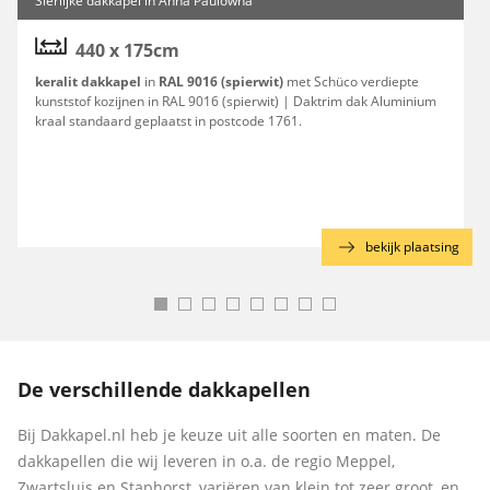
Sierlijke dakkapel in Anna Paulowna
440 x 175cm
keralit dakkapel
in
RAL 9016 (spierwit)
met Schüco verdiepte
kunststof kozijnen in RAL 9016 (spierwit) | Daktrim dak Aluminium
kraal standaard geplaatst in postcode 1761.
g
bekijk plaatsing
De verschillende dakkapellen
Bij Dakkapel.nl heb je keuze uit alle soorten en maten. De
dakkapellen die wij leveren in o.a. de regio Meppel,
Zwartsluis en Staphorst, variëren van klein tot zeer groot, en