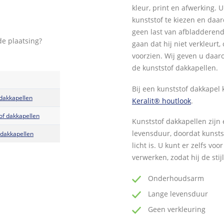
kleur, print en afwerking. 
kunststof te kiezen en daar
geen last van afbladderende
de plaatsing?
gaan dat hij niet verkleur
voorzien. Wij geven u daar
de kunststof dakkapellen.
Bij een kunststof dakkapel
 dakkapellen
Keralit® houtlook
.
of dakkapellen
Kunststof dakkapellen zij
levensduur, doordat kunstst
 dakkapellen
licht is. U kunt er zelfs vo
verwerken, zodat hij de stij
Onderhoudsarm
Lange levensduur
Geen verkleuring