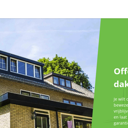
Off
dak
Je wilt
bewezen
vrijbli
en laat
garant