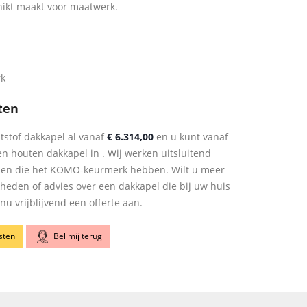
hikt maakt voor maatwerk.
rk
ten
tstof dakkapel al vanaf
€ 6.314,00
en u kunt vanaf
n houten dakkapel in . Wij werken uitsluitend
len die het KOMO-keurmerk hebben. Wilt u meer
kheden of advies over een dakkapel die bij uw huis
u vrijblijvend een offerte aan.
sten
Bel mij terug