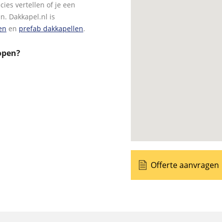
ies vertellen of je een
n. Dakkapel.nl is
en
en
prefab dakkapellen
.
open?
Offerte aanvragen