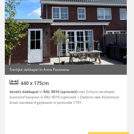
Sierlijke dakkapel in Anna Paulowna
440 x 175cm
keralit dakkapel
in
RAL 9016 (spierwit)
met Schüco verdiepte
kunststof kozijnen in RAL 9016 (spierwit) | Daktrim dak Aluminium
kraal standaard geplaatst in postcode 1761.