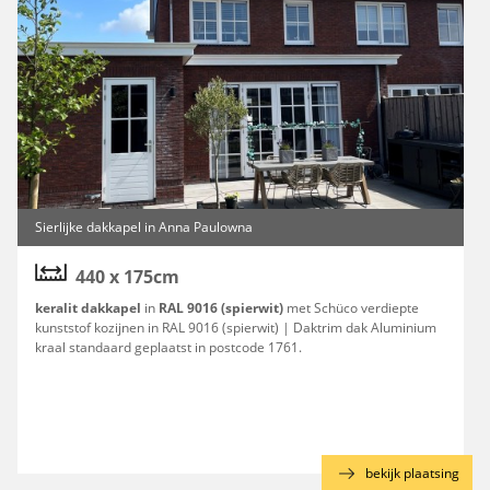
Sierlijke dakkapel in Anna Paulowna
440 x 175cm
keralit dakkapel
in
RAL 9016 (spierwit)
met Schüco verdiepte
kunststof kozijnen in RAL 9016 (spierwit) | Daktrim dak Aluminium
kraal standaard geplaatst in postcode 1761.
g
bekijk plaatsing