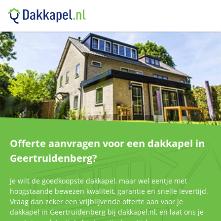
Offerte aanvragen voor een dakkapel in
Geertruidenberg?
Je wilt de goedkoopste dakkapel, maar wel eentje met
hoogstaande bewezen kwaliteit, garantie en snelle levertijd.
Vraag dan zeker een vrijblijvende offerte aan voor je
dakkapel in Geertruidenberg bij dakkapel.nl, en laat ons je