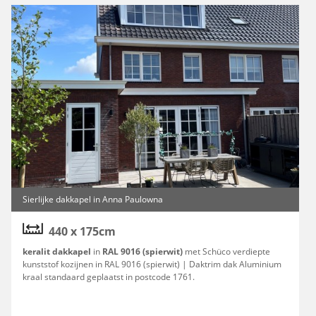
Sierlijke dakkapel in Anna Paulowna
440 x 175cm
keralit dakkapel
in
RAL 9016 (spierwit)
met Schüco verdiepte
kunststof kozijnen in RAL 9016 (spierwit) | Daktrim dak Aluminium
kraal standaard geplaatst in postcode 1761.