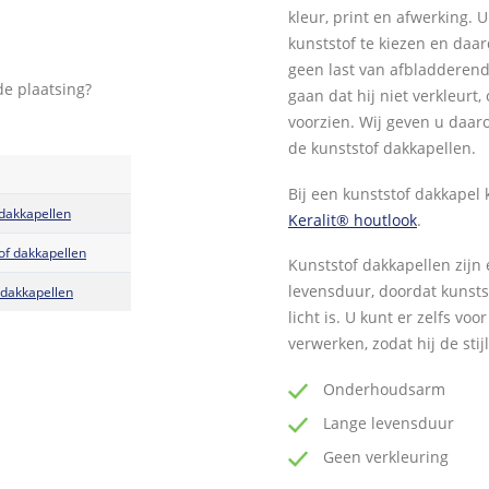
kleur, print en afwerking. 
kunststof te kiezen en daar
geen last van afbladderende
de plaatsing?
gaan dat hij niet verkleur
voorzien. Wij geven u daar
de kunststof dakkapellen.
Bij een kunststof dakkapel
 dakkapellen
Keralit® houtlook
.
of dakkapellen
Kunststof dakkapellen zij
levensduur, doordat kunstst
 dakkapellen
licht is. U kunt er zelfs vo
verwerken, zodat hij de stij
Onderhoudsarm
Lange levensduur
Geen verkleuring