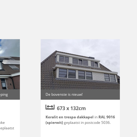
eping
De bovenste is nieuw!
673 x 132cm
Keralit en trespa dakkapel
in
RAL 9016
kke
(spierwit)
geplaatst in postcode 5036.
geplaatst