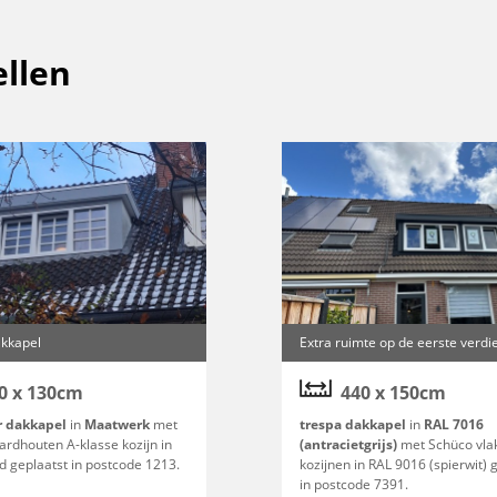
llen
kkapel
Extra ruimte op de eerste verdi
0 x 130cm
440 x 150cm
r dakkapel
in
Maatwerk
met
trespa dakkapel
in
RAL 7016
ardhouten A-klasse kozijn in
(antracietgrijs)
met Schüco vla
d geplaatst in postcode 1213.
kozijnen in RAL 9016 (spierwit) 
in postcode 7391.