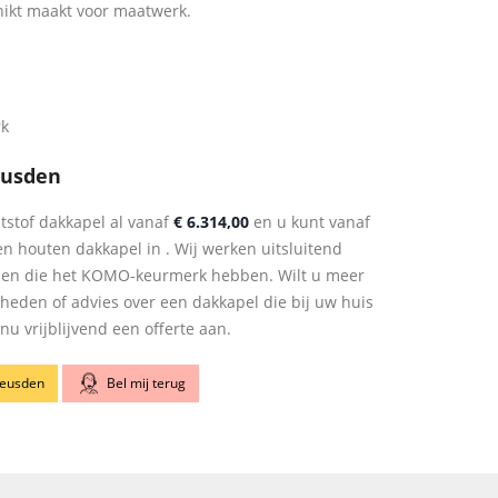
hikt maakt voor maatwerk.
rk
eusden
tstof dakkapel al vanaf
€ 6.314,00
en u kunt vanaf
n houten dakkapel in . Wij werken uitsluitend
len die het KOMO-keurmerk hebben. Wilt u meer
kheden of advies over een dakkapel die bij uw huis
u vrijblijvend een offerte aan.
Heusden
Bel mij terug