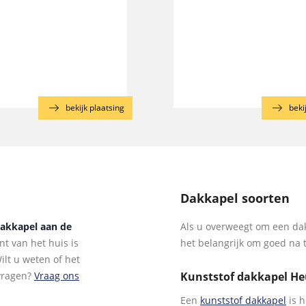
bekijk plaatsing
beki
Dakkapel soorten
dakkapel aan de
Als u overweegt om een dak
t van het huis is
het belangrijk om goed na 
lt u weten of het
vragen?
Vraag ons
Kunststof dakkapel H
Een
kunststof dakkapel
is h