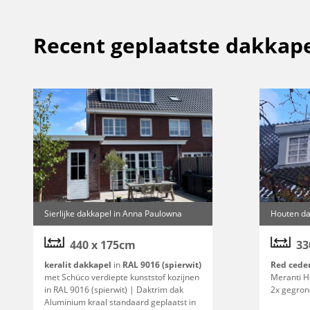
Recent geplaatste dakkape
Sierlijke dakkapel in Anna Paulowna
Houten da
440 x 175cm
33
keralit dakkapel
in
RAL 9016 (spierwit)
Red cede
met Schüco verdiepte kunststof kozijnen
Meranti H
in RAL 9016 (spierwit) | Daktrim dak
2x gegron
Aluminium kraal standaard geplaatst in