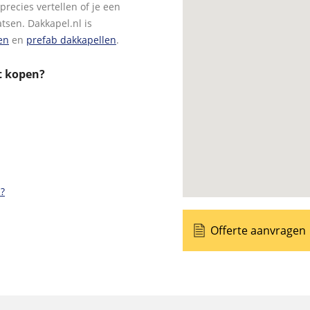
recies vertellen of je een
sen. Dakkapel.nl is
en
en
prefab dakkapellen
.
t kopen?
?
Offerte aanvragen