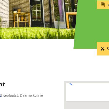
O
S
nt
t
) geplaatst. Daarna kun je