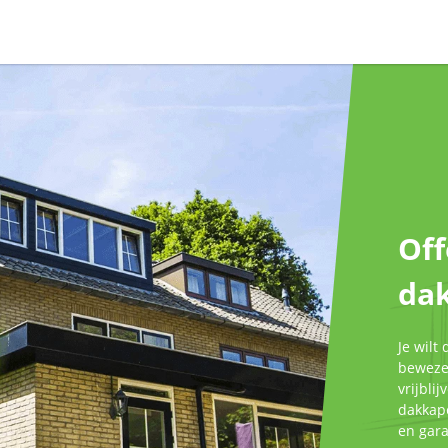
Off
da
Je wilt
bewezen
vrijbli
dakkape
en gar