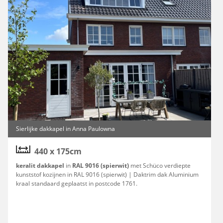
Sierlijke dakkapel in Anna Paulowna
440 x 175cm
keralit dakkapel
in
RAL 9016 (spierwit)
met Schüco verdiepte
kunststof kozijnen in RAL 9016 (spierwit) | Daktrim dak Aluminium
kraal standaard geplaatst in postcode 1761.