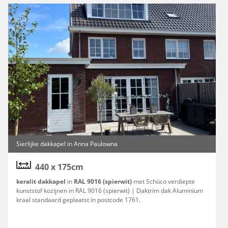
Sierlijke dakkapel in Anna Paulowna
440 x 175cm
keralit dakkapel
in
RAL 9016 (spierwit)
met Schüco verdiepte
kunststof kozijnen in RAL 9016 (spierwit) | Daktrim dak Aluminium
kraal standaard geplaatst in postcode 1761.