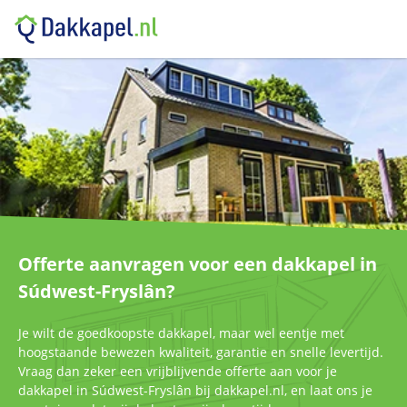
Offerte aanvragen voor een dakkapel in
Súdwest-Fryslân?
Je wilt de goedkoopste dakkapel, maar wel eentje met
hoogstaande bewezen kwaliteit, garantie en snelle levertijd.
Vraag dan zeker een vrijblijvende offerte aan voor je
dakkapel in Súdwest-Fryslân bij dakkapel.nl, en laat ons je