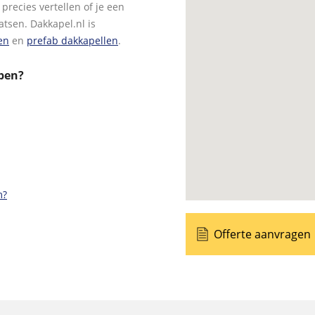
precies vertellen of je een
tsen. Dakkapel.nl is
en
en
prefab dakkapellen
.
pen?
m?
Offerte aanvragen