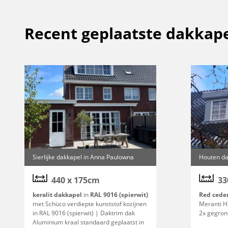
Recent geplaatste dakkape
Sierlijke dakkapel in Anna Paulowna
Houten da
440 x 175cm
33
keralit dakkapel
in
RAL 9016 (spierwit)
Red cede
met Schüco verdiepte kunststof kozijnen
Meranti H
in RAL 9016 (spierwit) | Daktrim dak
2x gegron
Aluminium kraal standaard geplaatst in