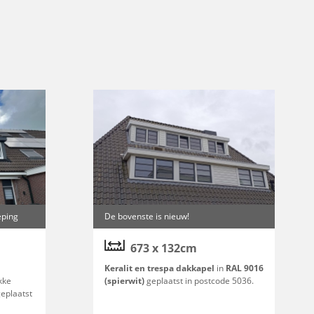
eping
De bovenste is nieuw!
673 x 132cm
Keralit en trespa dakkapel
in
RAL 9016
kke
(spierwit)
geplaatst in postcode 5036.
geplaatst