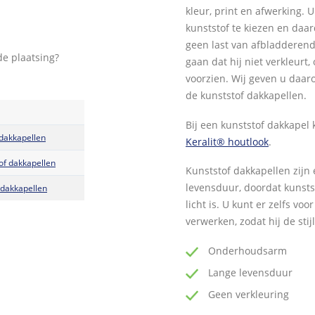
kleur, print en afwerking. 
kunststof te kiezen en daar
geen last van afbladderende
de plaatsing?
gaan dat hij niet verkleur
voorzien. Wij geven u daar
de kunststof dakkapellen.
Bij een kunststof dakkapel
 dakkapellen
Keralit® houtlook
.
of dakkapellen
Kunststof dakkapellen zij
levensduur, doordat kunstst
 dakkapellen
licht is. U kunt er zelfs vo
verwerken, zodat hij de stij
Onderhoudsarm
Lange levensduur
Geen verkleuring