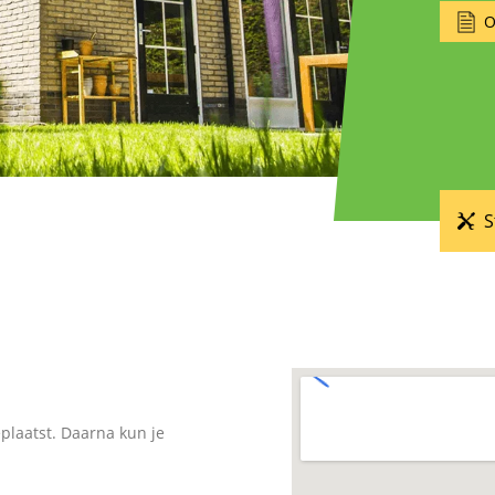
O
S
eplaatst. Daarna kun je