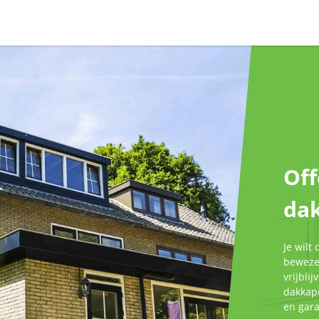
Off
da
Je wilt
bewezen
vrijbli
dakkape
en gar