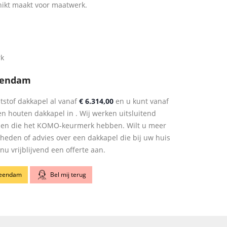
hikt maakt voor maatwerk.
rk
eendam
tstof dakkapel al vanaf
€ 6.314,00
en u kunt vanaf
n houten dakkapel in . Wij werken uitsluitend
len die het KOMO-keurmerk hebben. Wilt u meer
kheden of advies over een dakkapel die bij uw huis
u vrijblijvend een offerte aan.
 Veendam
Bel mij terug