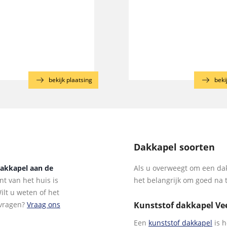
bekijk plaatsing
beki
Dakkapel soorten
dakkapel aan de
Als u overweegt om een dak
t van het huis is
het belangrijk om goed na 
lt u weten of het
 vragen?
Vraag ons
Kunststof dakkapel V
Een
kunststof dakkapel
is h