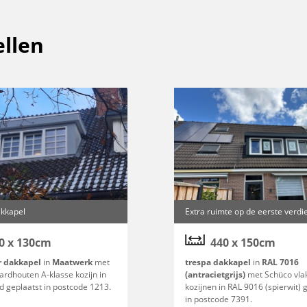
llen
kkapel
Extra ruimte op de eerste verdi
0 x 130cm
440 x 150cm
r dakkapel
in
Maatwerk
met
trespa dakkapel
in
RAL 7016
ardhouten A-klasse kozijn in
(antracietgrijs)
met Schüco vla
d geplaatst in postcode 1213.
kozijnen in RAL 9016 (spierwit) 
in postcode 7391.