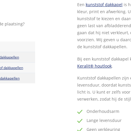
Een
kunststof dakkapel
is h
kleur, print en afwerking. 
kunststof te kiezen en daar
de plaatsing?
geen last van afbladderende
gaan dat hij niet verkleur
voorzien. Wij geven u daar
de kunststof dakkapellen.
 dakkapellen
Bij een kunststof dakkapel
Keralit® houtlook
.
of dakkapellen
Kunststof dakkapellen zij
 dakkapellen
levensduur, doordat kunstst
licht is. U kunt er zelfs vo
verwerken, zodat hij de stij
Onderhoudsarm
Lange levensduur
Geen verkleuring