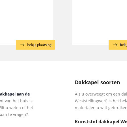
bekijk plaatsing
beki
Dakkapel soorten
dakkapel aan de
Als u overweegt om een dak
t van het huis is
Weststellingwerf, is het be
lt u weten of het
materialen u wilt gebruiken
aan te vragen?
Kunststof dakkapel We