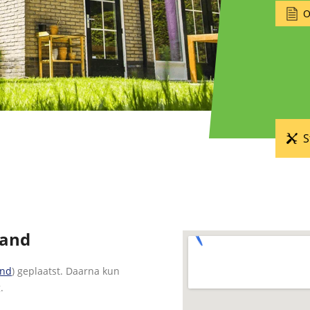
O
S
land
and
) geplaatst. Daarna kun
.