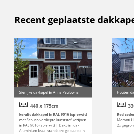
Recent geplaatste dakkape
Sierlijke dakkapel in Anna Paulowna
Houten da
440 x 175cm
33
keralit dakkapel
in
RAL 9016 (spierwit)
Red cede
met Schüco verdiepte kunststof kozijnen
Meranti H
in RAL 9016 (spierwit) | Daktrim dak
2x gegron
Aluminium kraal standaard geplaatst in