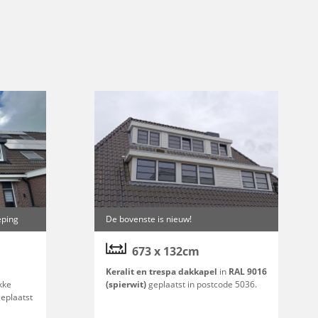
eping
De bovenste is nieuw!
673 x 132cm
Keralit en trespa dakkapel
in
RAL 9016
kke
(spierwit)
geplaatst in postcode 5036.
geplaatst