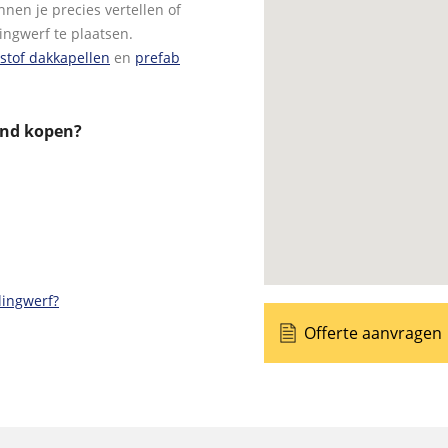
nnen je precies vertellen of
ingwerf te plaatsen.
stof dakkapellen
en
prefab
and kopen?
lingwerf?
Offerte aanvragen