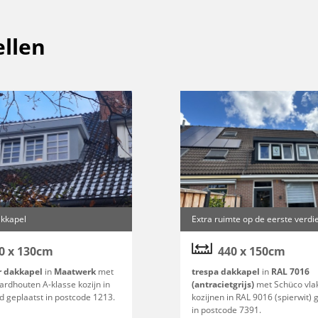
llen
kkapel
Extra ruimte op de eerste verdi
0 x 130cm
440 x 150cm
r dakkapel
in
Maatwerk
met
trespa dakkapel
in
RAL 7016
ardhouten A-klasse kozijn in
(antracietgrijs)
met Schüco vla
d geplaatst in postcode 1213.
kozijnen in RAL 9016 (spierwit) 
in postcode 7391.