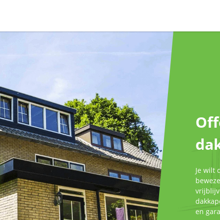
Off
dak
Je wilt
bewezen
vrijbli
dakkape
en gar